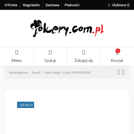
O firmie
Regulamin
Dostawa
Płatności
Ulubione (
)
0
Menu
Szukaj
Zaloguj się
Koszyk
Strona główna
Brydż
Epoc Copag - 2 talia 100% PLASTIK
-10,00 zł