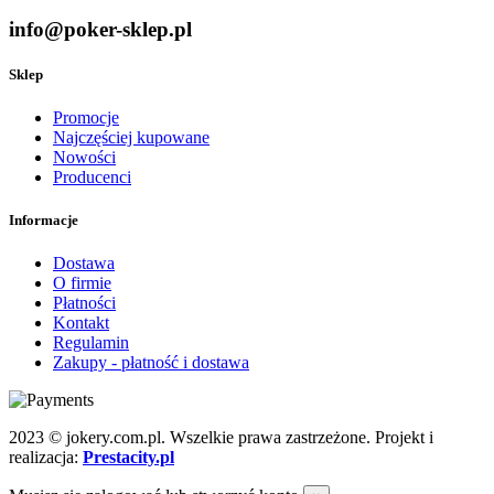
info@poker-sklep.pl
Sklep
Promocje
Najczęściej kupowane
Nowości
Producenci
Informacje
Dostawa
O firmie
Płatności
Kontakt
Regulamin
Zakupy - płatność i dostawa
2023 © jokery.com.pl. Wszelkie prawa zastrzeżone. Projekt i
realizacja:
Prestacity.pl