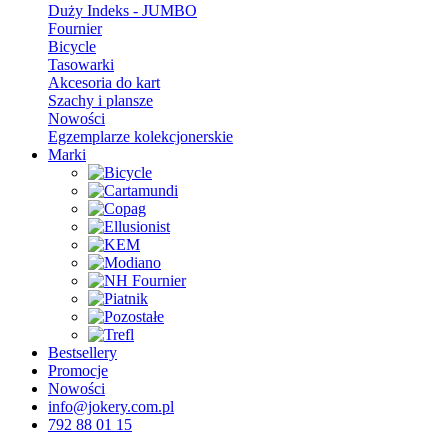
Duży Indeks - JUMBO
Fournier
Bicycle
Tasowarki
Akcesoria do kart
Szachy i plansze
Nowości
Egzemplarze kolekcjonerskie
Marki
Bestsellery
Promocje
Nowości
info@jokery.com.pl
792 88 01 15