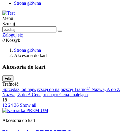
Strona główna
Menu
Szukaj
Zaloguj się
0
Koszyk
Strona główna
Akcesoria do kart
Akcesoria do kart
Filtr
Trafność
Sprzedaż, od najwyższej do najniższej
Trafność
Nazwa, A do Z
Nazwa, Z do A
Cena, rosnąco
Cena, malejąco
18
12
24
36
Show all
Akcesoria do kart