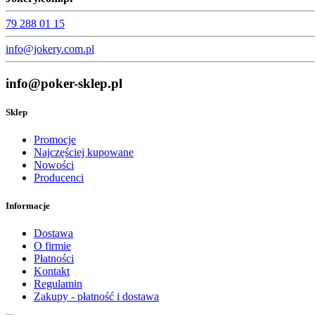
79 288 01 15
info@jokery.com.pl
info@poker-sklep.pl
Sklep
Promocje
Najczęściej kupowane
Nowości
Producenci
Informacje
Dostawa
O firmie
Płatności
Kontakt
Regulamin
Zakupy - płatność i dostawa