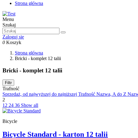
Strona główna
Menu
Szukaj
Zaloguj się
0
Koszyk
Strona główna
Bricki - komplet 12 talii
Bricki - komplet 12 talii
Filtr
Trafność
Sprzedaż, od najwyższej do najniższej
Trafność
Nazwa, A do Z
Nazw
2
12
24
36
Show all
Bicycle
Bicycle Standard - karton 12 talii