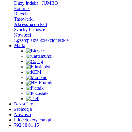
Duży Indeks - JUMBO
Fournier
Bicycle
Tasowarki
Akcesoria do kart
Szachy i plansze
Nowości
Egzemplarze kolekcjonerskie
Marki
Bestsellery
Promocje
Nowości
info@jokery.com.pl
792 88 01 15