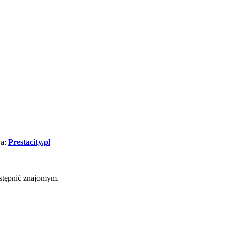
a:
Prestacity.pl
ostępnić znajomym.