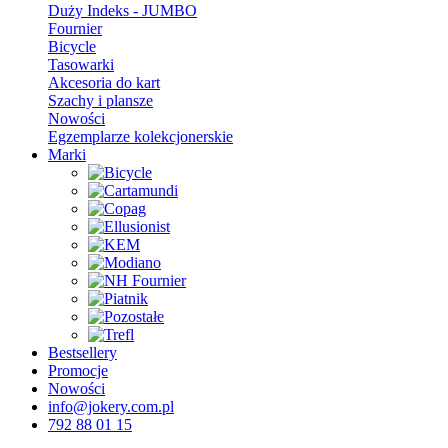
Duży Indeks - JUMBO
Fournier
Bicycle
Tasowarki
Akcesoria do kart
Szachy i plansze
Nowości
Egzemplarze kolekcjonerskie
Marki
Bestsellery
Promocje
Nowości
info@jokery.com.pl
792 88 01 15